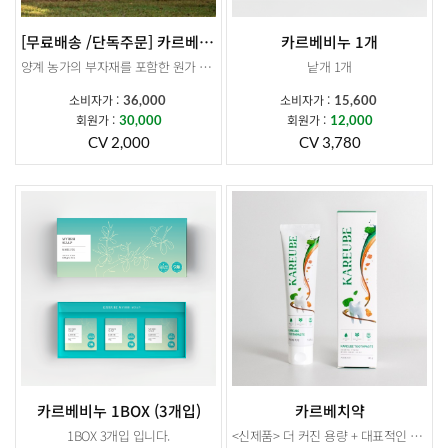
[무료배송 /단독주문] 카르베 유정란15구 x 2BOX
카르베비누 1개
양계 농가의 부자재를 포함한 원가 상승으로 인해 부득이하게 5월부터 가격 인상이 불가피하게 되었습니다. 더미르라이프에서는 농가에서 인상된 금액만큼만 반영하였음을 안내드립니다. 이에 따라 기존 유정란 정기결제 건은 일괄 취소 처리될 예정이오니, 참고하시어 재신청 부탁드립니다. 5월 11일(월) 결제 건부터 인상된 가격이 적용됩니다. 감사합니다.
낱개 1개
소비자가 :
소비자가 :
36,000
15,600
발효몰약을 먹인 건강한 닭이 낳은 카르베 유정란입니다.
회원가 :
회원가 :
30,000
12,000
CV 2,000
CV 3,780
15구 X 2박스 배송됩니다
*주문시 기존 판매 제품과 출고지가 상이함으로 계란 외 제품과 합배송불가합니다.
카르베비누 1BOX (3개입)
카르베치약
1BOX 3개입 입니다.
<신제품> 더 커진 용량 + 대표적인 3대 구강질환균인 뮤탄스,진지발리스,헬리코박터 균 99.9% 감소