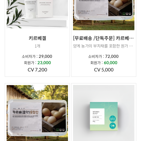
키르베겔
[무료배송 /단독주문] 카르베 유정란15구 x 4BOX
1개
양계 농가의 부자재를 포함한 원가 상승으로 인해 부득이하게 5월부터 가격 인상이 불가피하게 되었습니다. 더미르라이프에서는 농가에서 인상된 금액만큼만 반영하였음을 안내드립니다. 이에 따라 기존 유정란 정기결제 건은 일괄 취소 처리될 예정이오니, 참고하시어 재신청 부탁드립니다. 5월 11일(월) 결제 건부터 인상된 가격이 적용됩니다. 감사합니다.
소비자가 :
소비자가 :
29,000
72,000
발효몰약을 먹인 건강한 닭이 낳은 카르베 유정란입니다.
회원가 :
회원가 :
23,000
60,000
CV 7,200
CV 5,000
15구 X 4박스 배송됩니다
*주문시 기존 판매 제품과 출고지가 상이함으로 계란 외 제품과 합배송불가합니다.