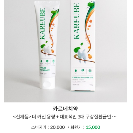
카르베치약
<신제품> 더 커진 용량 + 대표적인 3대 구강질환균인 뮤탄스,진지발리스,헬리코박터 균 99.9% 감소
카르베 치약 1개
소비자가 :
20,000
회원가 :
15,000
/