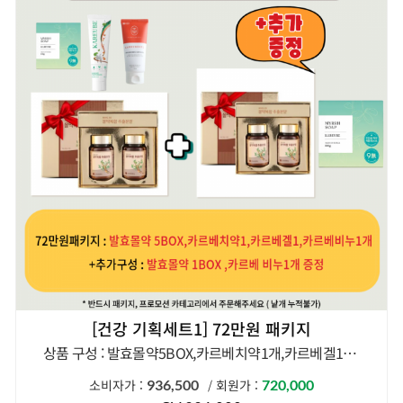
[건강 기획세트1] 72만원 패키지
상품 구성 : 발효몰약5BOX,카르베치약1개,카르베겔1개,카르베비누1개
소비자가: 936,500
소비자가 :
936,500
회원가 :
720,000
/
회원가:720,000