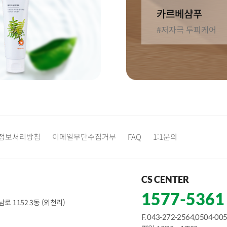
카르베샴푸
#저자극 두피케어
정보처리방침
이메일무단수집거부
FAQ
1:1문의
CS CENTER
1577-5361
로 1152 3동 (외천리)
F. 043-272-2564,0504-00