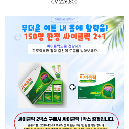
CV 226,800
CV:226,800
▶추가 구성: 발효몰약1BOX ,카르베 비누1개
소비자가 : 191,100
회원가 : 147,000