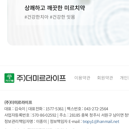
상쾌하고 깨끗한 미르치약
#건강한치아 #건강한 잇몸
이용약관
회원약관
개인
(주)더미르라이프
대표 : 김숙이
|
대표전화 : 1577-5361
|
팩스번호 : 043-272-2564
사업자등록번호 : 570-86-02592
|
주소 : 28185 충북 청주시 서원구 남이면 청남
정보관리책임자명 : 이종미
|
정보책임자 E-mail :
tropy1@hanmail.net