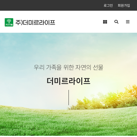
로그인
회원가입
Toggl
navig
우리 가족을 위한 자연의 선물
더미르라이프