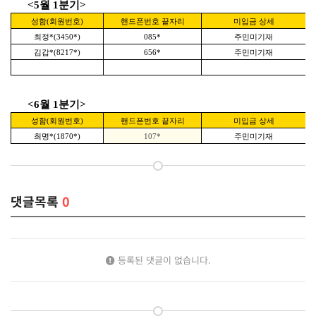
<5월 1분기>
성함(회원번호)
핸드폰번호 끝자리
미입금 상세
최정*(3450*)
085*
주민미기재
김갑*(8217*)
656*
주민미기재
<6월 1분기>
성함(회원번호)
핸드폰번호 끝자리
미입금 상세
최명*(1870*)
107*
주민미기재
댓글목록
0
등록된 댓글이 없습니다.