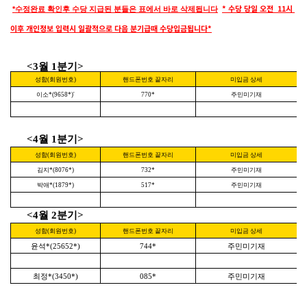
* 수당 당일 오전 11시
*수정완료 확인후 수당 지급된 분들은 표에서 바로 삭제됩니다
이후 개인정보 입력시 일괄적으로 다음 분기급때 수당입금됩니다*
<3월 1분기>
성함(회원번호)
핸드폰번호 끝자리
미입금 상세
이소*(9658*)'
770*
주민미기재
<4월 1분기>
성함(회원번호)
핸드폰번호 끝자리
미입금 상세
김지*(8076*)
732*
주민미기재
박애*(1879*)
517*
주민미기재
<4월 2분기>
성함(회원번호)
핸드폰번호 끝자리
미입금 상세
윤석*(25652*)
744*
주민미기재
최정*(3450*)
085*
주민미기재