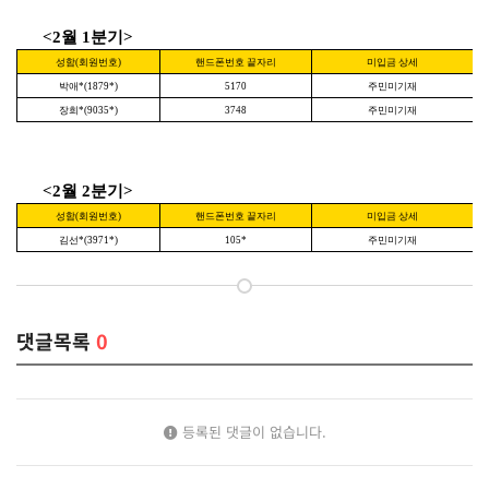
<2월 1분기>
성함(회원번호)
핸드폰번호 끝자리
미입금 상세
박애*(1879*)
5170
주민미기재
장희*(9035*)
3748
주민미기재
<2월 2분기>
성함(회원번호)
핸드폰번호 끝자리
미입금 상세
김선*(3971*)
105*
주민미기재
댓글목록
0
등록된 댓글이 없습니다.