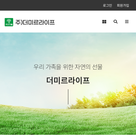
로그인
회원가입
Toggl
navig
우리 가족을 위한 자연의 선물
더미르라이프