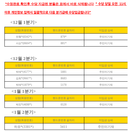
* 수당 당일 오전 11시
*수정완료 확인후 수당 지급된 분들은 표에서 바로 삭제됩니다
이후 개인정보 입력시 일괄적으로 다음 분기급때 수당입금됩니다*
<12월 1분기>
성함(회원번호)
핸드폰번호 끝자리
미입금 상세
전행*(0342*)
879*
주민미기재
서순*(0604*)
881*
주민미기재
<12월 2분기>
성함(회원번호)
핸드폰번호 끝자리
미입금 상세
박애*(4577*)
5081
주민미기재
김희*(9667*)
8683
주민미기재
박애*(1879*)
5170
주민미기재
<1월 1분기>
성함(회원번호)
핸드폰번호 끝자리
미입금 상세
박진*(4698*)
0520
주민미기재
<1월 2분기>
성함(회원번호)
핸드폰번호 끝자리
미입금 상세
하유*(3381*)
3411
주민미기재