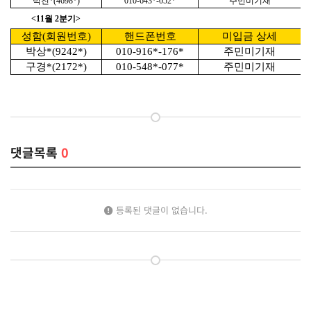
박진*(4698*)
010-643*-052*
주민미기재
<11월 2분기>
성함(회원번호)
핸드폰번호
미입금 상세
박상*(9242*)
010-916*-176*
주민미기재
구경*(2172*)
010-548*-077*
주민미기재
댓글목록
0
등록된 댓글이 없습니다.