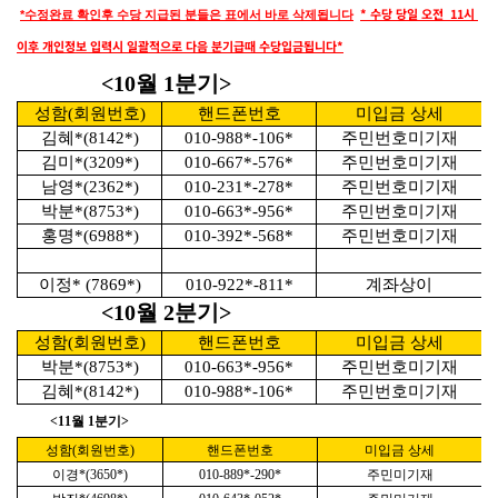
* 수당 당일 오전 11시
*수정완료 확인후 수당 지급된 분들은 표에서 바로 삭제됩니다
이후 개인정보 입력시 일괄적으로 다음 분기급때 수당입금됩니다*
<10월 1분기>
성함(회원번호)
핸드폰번호
미입금 상세
김혜*(8142*)
010-988*-106*
주민번호미기재
김미*(3209*)
010-667*-576*
주민번호미기재
남영*(2362*)
010-231*-278*
주민번호미기재
박분*(8753*)
010-663*-956*
주민번호미기재
홍명*(6988*)
010-392*-568*
주민번호미기재
이정* (7869*)
010-922*-811*
계좌상이
<10월 2분기>
성함(회원번호)
핸드폰번호
미입금 상세
박분*(8753*)
010-663*-956*
주민번호미기재
김혜*(8142*)
010-988*-106*
주민번호미기재
<11월 1분기>
성함(회원번호)
핸드폰번호
미입금 상세
이경*(3650*)
010-889*-290*
주민미기재